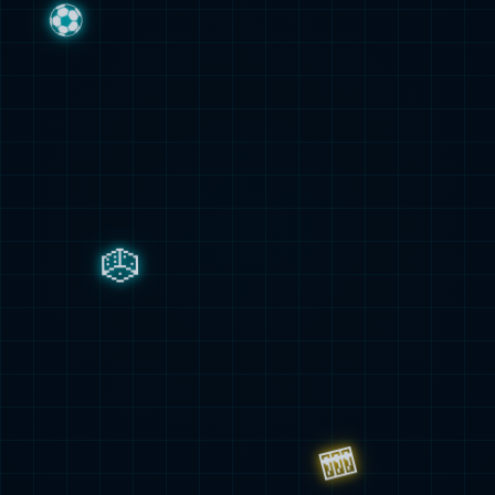
深汕协作打造粤东超充新地标，三亿体
育“新一代箱式...
2026-04-28
三亿体育高能效环保变压器系列产品及新
一代全息感知...