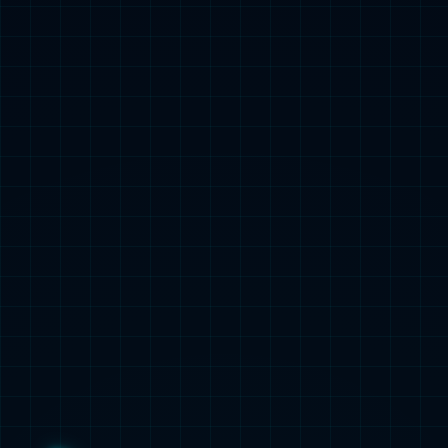
2026-04-28
喜报！广州供电局与三亿体育，联合荣获
日内瓦发明展...
2026-04-28