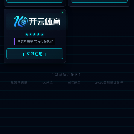
喜讯！广东三亿体育吴董事长荣获“2026年
全国五一劳...
2026-05-18
双喜临门｜广东三亿体育智能电网重点实
验室及核电智...