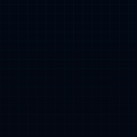
开工鼓劲 赋能发展——汕头市市长陈涛、
龙湖区区长...
2026-02-27
西安交大与广东三亿体育携手共建联合创
新研究中心