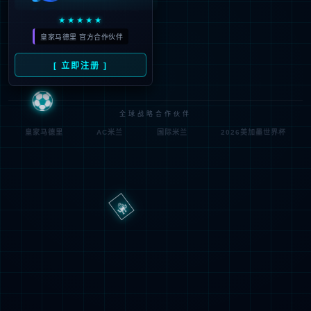
路
程
径
序
登
匿名
0x80070002
错
录
误
方
代
法
码
登
匿名
录
用
户
最可能的原因:
指定的目录或文件在 Web 服务器上不存在。
URL 拼写错误。
某个自定义筛选器或模块(如 URLScan)限制了对该文件的访
问。
可尝试的操作: